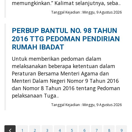
memungkinkan.” Kalimat selanjutnya, seba..
Tanggal Kejadian : Minggu, 9 Agustus 2026
PERBUP BANTUL NO. 98 TAHUN
2016 TTG PEDOMAN PENDIRIAN
RUMAH IBADAT
Untuk memberikan pedoman dalam
melaksanakan beberapa ketentuan dalam
Peraturan Bersama Menteri Agama dan
Menteri Dalam Negeri Nomor 9 Tahun 2016
dan Nomor 8 Tahun 2016 tentang Pedoman
pelaksanaan Tuga..
Tanggal Kejadian : Minggu, 9 Agustus 2026
Prev
1
2
3
4
5
6
7
8
9