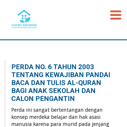
Beranda
Data Map
Peristiwa
PERDA NO. 6 TAHUN 2003
Timeline
TENTANG KEWAJIBAN PANDAI
Regulasi
BACA DAN TULIS AL-QURAN
Advokasi PGI
BAGI ANAK SEKOLAH DAN
CALON PENGANTIN
Perda ini sangat bertentangan dengan
konsep merdeka belajar dan hak asasi
manusia karena para murid pada jenjang