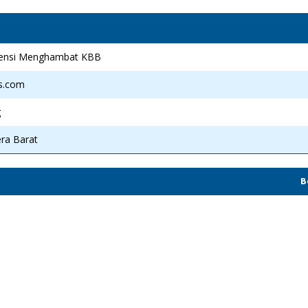
ensi Menghambat KBB
s.com
g
ra Barat
B