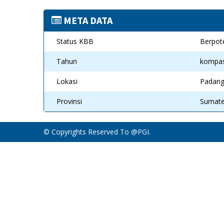
META DATA
Status KBB
Berpot
Tahun
kompa
Lokasi
Padan
Provinsi
Sumate
© Copyrights Reserved To
@PGI
.