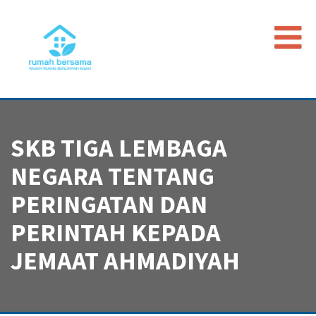
Beranda
Data Map
SKB TIGA LEMBAGA
Peristiwa
NEGARA TENTANG
Timeline
PERINGATAN DAN
Regulasi
Advokasi PGI
PERINTAH KEPADA
JEMAAT AHMADIYAH