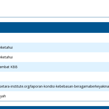
iketahui
iketahui
ambat KBB
/setara-institute.org/laporan-kondisi-kebebasan-beragamaberkeyakin
yah