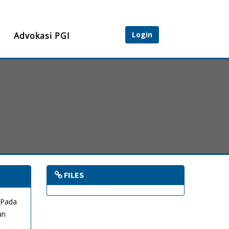
Login
Advokasi PGI
FILES
 Pada
un