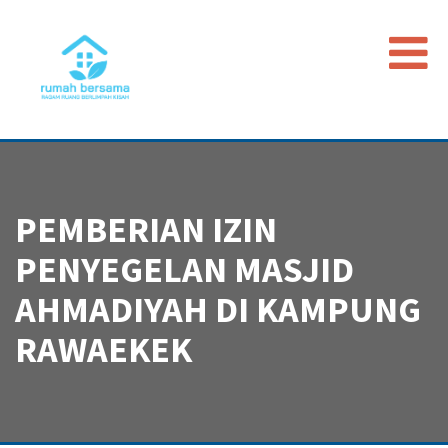
Beranda
Data Map
Peristiwa
PEMBERIAN IZIN
Timeline
PENYEGELAN MASJID
Regulasi
AHMADIYAH DI KAMPUNG
Advokasi PGI
RAWAEKEK