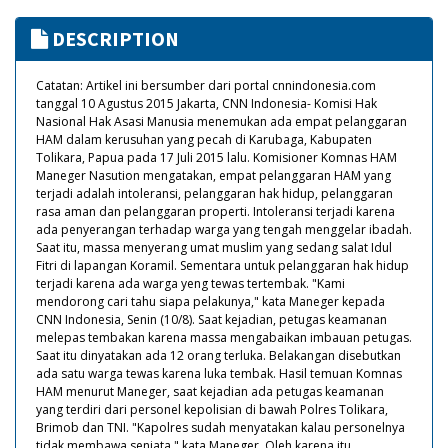
DESCRIPTION
Catatan: Artikel ini bersumber dari portal cnnindonesia.com
tanggal 10 Agustus 2015 Jakarta, CNN Indonesia- Komisi Hak
Nasional Hak Asasi Manusia menemukan ada empat pelanggaran
HAM dalam kerusuhan yang pecah di Karubaga, Kabupaten
Tolikara, Papua pada 17 Juli 2015 lalu. Komisioner Komnas HAM
Maneger Nasution mengatakan, empat pelanggaran HAM yang
terjadi adalah intoleransi, pelanggaran hak hidup, pelanggaran
rasa aman dan pelanggaran properti. Intoleransi terjadi karena
ada penyerangan terhadap warga yang tengah menggelar ibadah.
Saat itu, massa menyerang umat muslim yang sedang salat Idul
Fitri di lapangan Koramil. Sementara untuk pelanggaran hak hidup
terjadi karena ada warga yeng tewas tertembak. "Kami
mendorong cari tahu siapa pelakunya," kata Maneger kepada
CNN Indonesia, Senin (10/8). Saat kejadian, petugas keamanan
melepas tembakan karena massa mengabaikan imbauan petugas.
Saat itu dinyatakan ada 12 orang terluka. Belakangan disebutkan
ada satu warga tewas karena luka tembak. Hasil temuan Komnas
HAM menurut Maneger, saat kejadian ada petugas keamanan
yang terdiri dari personel kepolisian di bawah Polres Tolikara,
Brimob dan TNI. "Kapolres sudah menyatakan kalau personelnya
tidak membawa senjata," kata Maneger. Oleh karena itu