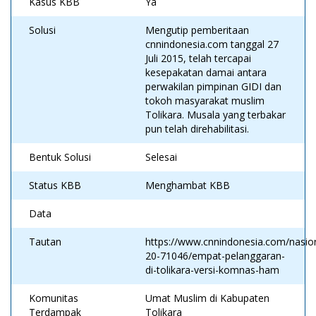
Kasus KBB
Ya
Solusi
Mengutip pemberitaan
cnnindonesia.com tanggal 27
Juli 2015, telah tercapai
kesepakatan damai antara
perwakilan pimpinan GIDI dan
tokoh masyarakat muslim
Tolikara. Musala yang terbakar
pun telah direhabilitasi.
Bentuk Solusi
Selesai
Status KBB
Menghambat KBB
Data
Tautan
https://www.cnnindonesia.com/nasi
20-71046/empat-pelanggaran-
di-tolikara-versi-komnas-ham
Komunitas
Umat Muslim di Kabupaten
Terdampak
Tolikara