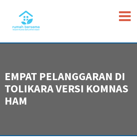
Beranda
Data Map
Peristiwa
EMPAT PELANGGARAN DI
Timeline
TOLIKARA VERSI KOMNAS
Regulasi
Advokasi PGI
HAM