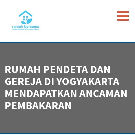
Beranda
Data Map
Peristiwa
RUMAH PENDETA DAN
Timeline
GEREJA DI YOGYAKARTA
Regulasi
MENDAPATKAN ANCAMAN
Advokasi PGI
PEMBAKARAN