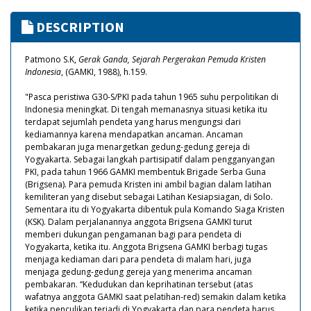
DESCRIPTION
Patmono S.K,
Gerak Ganda, Sejarah Pergerakan Pemuda Kristen
Indonesia
, (GAMKI, 1988), h.159.
"Pasca peristiwa G30-S/PKI pada tahun 1965 suhu perpolitikan di
Indonesia meningkat. Di tengah memanasnya situasi ketika itu
terdapat sejumlah pendeta yang harus mengungsi dari
kediamannya karena mendapatkan ancaman. Ancaman
pembakaran juga menargetkan gedung-gedung gereja di
Yogyakarta. Sebagai langkah partisipatif dalam pengganyangan
PKI, pada tahun 1966 GAMKI membentuk Brigade Serba Guna
(Brigsena). Para pemuda Kristen ini ambil bagian dalam latihan
kemiliteran yang disebut sebagai Latihan Kesiapsiagan, di Solo.
Sementara itu di Yogyakarta dibentuk pula Komando Siaga Kristen
(KSK). Dalam perjalanannya anggota Brigsena GAMKI turut
memberi dukungan pengamanan bagi para pendeta di
Yogyakarta, ketika itu. Anggota Brigsena GAMKI berbagi tugas
menjaga kediaman dari para pendeta di malam hari, juga
menjaga gedung-gedung gereja yang menerima ancaman
pembakaran. “Kedudukan dan keprihatinan tersebut (atas
wafatnya anggota GAMKI saat pelatihan-red) semakin dalam ketika
ketika penculikan terjadi di Yogyakarta dan para pendeta harus