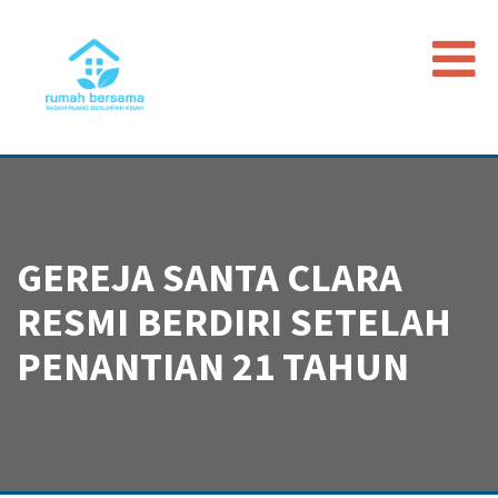
Beranda
Data Map
Peristiwa
GEREJA SANTA CLARA
Timeline
RESMI BERDIRI SETELAH
Regulasi
Advokasi PGI
PENANTIAN 21 TAHUN