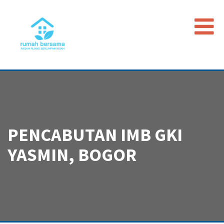
Beranda
Data Map
Peristiwa
Timeline
PENCABUTAN IMB GKI
Regulasi
YASMIN, BOGOR
Advokasi PGI