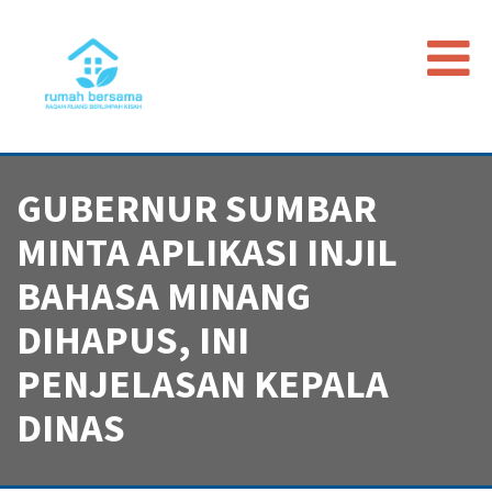
Beranda
GUBERNUR SUMBAR
Data Map
Peristiwa
MINTA APLIKASI INJIL
Timeline
BAHASA MINANG
Regulasi
DIHAPUS, INI
Advokasi PGI
PENJELASAN KEPALA
DINAS