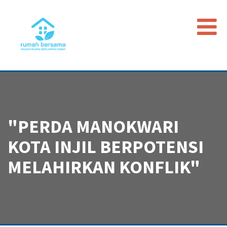
Beranda
Data Map
Peristiwa
"PERDA MANOKWARI
Timeline
KOTA INJIL BERPOTENSI
Regulasi
Advokasi PGI
MELAHIRKAN KONFLIK"