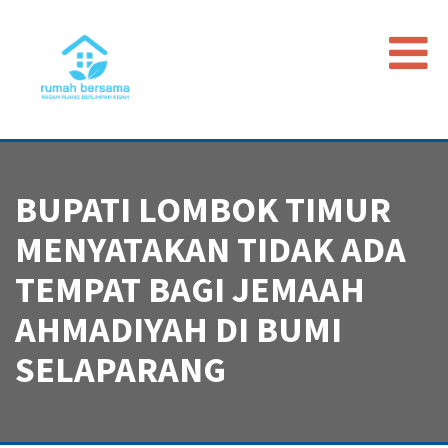
Beranda
Data Map
BUPATI LOMBOK TIMUR
Peristiwa
MENYATAKAN TIDAK ADA
Timeline
TEMPAT BAGI JEMAAH
Regulasi
Advokasi PGI
AHMADIYAH DI BUMI
SELAPARANG