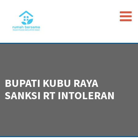
Beranda
Data Map
Peristiwa
Timeline
BUPATI KUBU RAYA
Regulasi
SANKSI RT INTOLERAN
Advokasi PGI