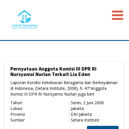
Beranda
Data Map
Peristiwa
Pernyataan Anggota Komisi III DPR RI
Timeline
Nursyamsi Nurlan Terkait Lia Eden
Regulasi
Laporan Kondisi Kebebasan Beragama dan Berkeyakinan
di Indonesia, (Setara Institute, 2008), h. 47"Anggota
Advokasi PGI
Komisi III DPR RI Nursyamsi Nurlan juga bert
Tahun
: Senin, 2 Juni 2008
Lokasi
: Jakarta
Provinsi
: DKI Jakarta
Sumber
: Setara Institute