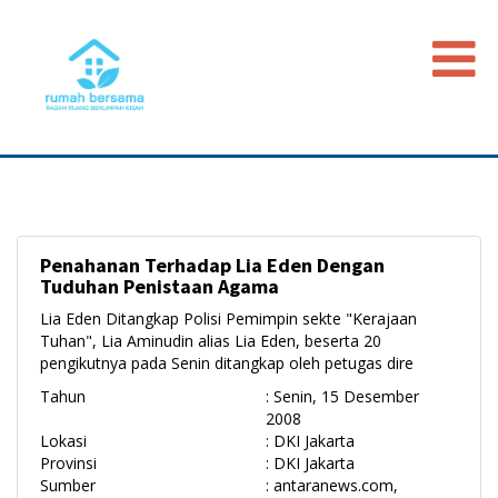
Beranda
Data Map
Peristiwa
Penahanan Terhadap Lia Eden Dengan
Timeline
Tuduhan Penistaan Agama
Regulasi
Lia Eden Ditangkap Polisi Pemimpin sekte "Kerajaan
Tuhan", Lia Aminudin alias Lia Eden, beserta 20
Advokasi PGI
pengikutnya pada Senin ditangkap oleh petugas dire
Tahun
: Senin, 15 Desember
2008
Lokasi
: DKI Jakarta
Provinsi
: DKI Jakarta
Sumber
: antaranews.com,